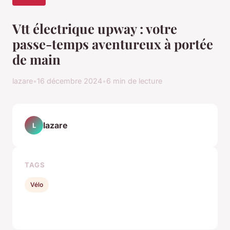
Vtt électrique upway : votre
passe-temps aventureux à portée
de main
lazare
•
16 décembre 2024
•
6 min de lecture
lazare
L
TAGS
Vélo