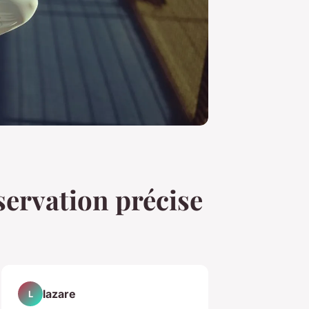
bservation précise
lazare
L