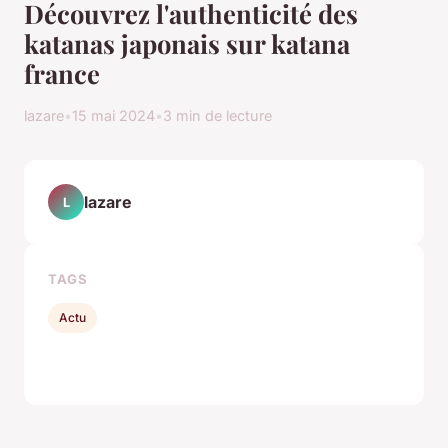
Découvrez l'authenticité des
katanas japonais sur katana
france
lazare
•
15 mai 2024
•
3 min de lecture
lazare
L
TAGS
Actu