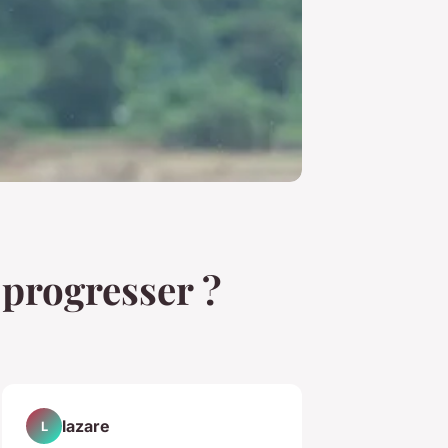
progresser ?
lazare
L