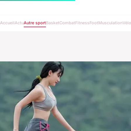
Accueil
Actu
Autre sport
Basket
Combat
Fitness
Foot
Musculation
Vél