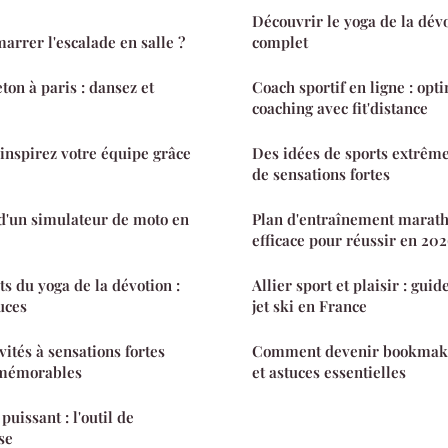
Découvrir le yoga de la dévo
rrer l'escalade en salle ?
complet
ton à paris : dansez et
Coach sportif en ligne : opt
coaching avec fit'distance
 inspirez votre équipe grâce
Des idées de sports extrêm
de sensations fortes
é d'un simulateur de moto en
Plan d'entraînement marath
efficace pour réussir en 202
ts du yoga de la dévotion :
Allier sport et plaisir : gui
uces
jet ski en France
ités à sensations fortes
Comment devenir bookmaker
 mémorables
et astuces essentielles
uissant : l'outil de
se