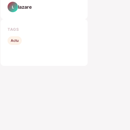
lazare
L
TAGS
Actu