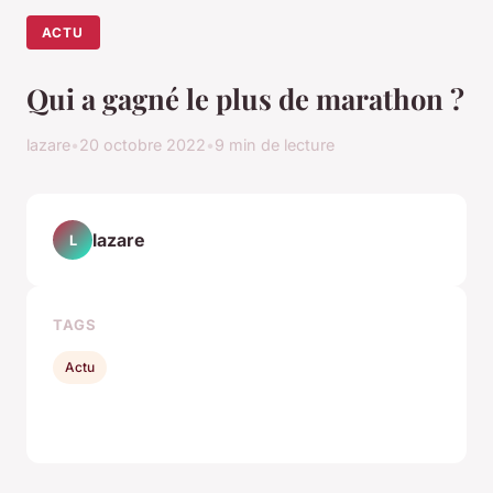
ACTU
Qui a gagné le plus de marathon ?
lazare
•
20 octobre 2022
•
9 min de lecture
lazare
L
TAGS
Actu